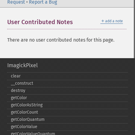
Request
•
Report a Bug
＋
User Contributed Notes
add a note
There are no user contributed notes for this page.
ImagickPixel
clear
_​_​construct
destroy
getColor
getColorAsString
getColorCount
getColorQuantum
getColorValue
getColorValueQuantum