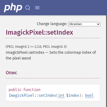
Change language:
ImagickPixel::setIndex
(PECL imagick 2 >= 2.3.0, PECL imagick 3)
ImagickPixel::setIndex
—
Sets the colormap index of
the pixel wand
Опис
¶
public
function
ImagickPixel::setIndex
(
int
$index
):
bool