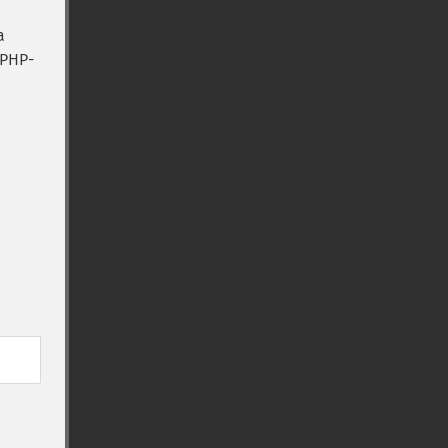
а
 PHP-