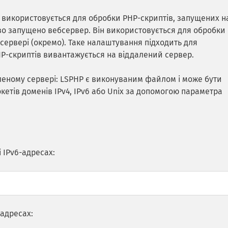
 використовується для обробки PHP-скриптів, запущених н
ово запущено вебсервер. Він використовується для обробки
сервері (окремо). Таке налаштування підходить для
HP-скриптів вивантажується на віддалений сервер.
аленому сервері: LSPHP є виконуваним файлом і може бути
кетів доменів IPv4, IPv6 або Unix за допомогою параметра
і IPv6-адресах:
-адресах: