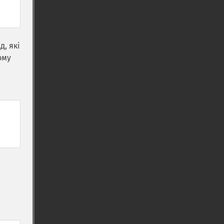
, які
ому