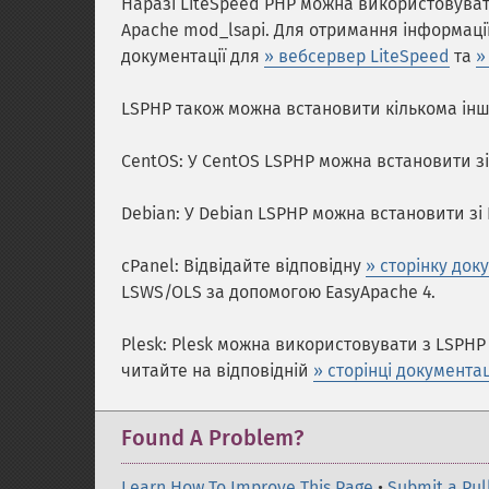
Наразі LiteSpeed PHP можна використовуват
Apache mod_lsapi. Для отримання інформації
документації для
» вебсервер LiteSpeed
та
»
LSPHP також можна встановити кількома ін
CentOS: У CentOS LSPHP можна встановити зі
Debian: У Debian LSPHP можна встановити зі
cPanel: Відвідайте відповідну
» сторінку док
LSWS/OLS за допомогою EasyApache 4.
Plesk: Plesk можна використовувати з LSPHP 
читайте на відповідній
» сторінці документац
Found A Problem?
Learn How To Improve This Page
•
Submit a Pul