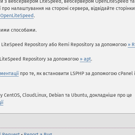
и з вебсервером LiteSpeed, вебсервером OpenLiteSpeed та
 про налаштування на стороні сервера, відвідайте сторінки
 OpenLiteSpeed
.
шими способами.
 LiteSpeed Repository або Remi Repository за допомогою
» 
 LiteSpeed Repository за допомогою
» apt
.
ументації
про те, як встановити LSPHP за допомогою cPanel 
у CentOS, CloudLinux, Debian та Ubuntu, докладніше про це
ії
l Request
•
Report a Bug