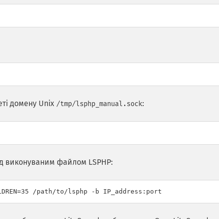
еті домену Unix
:
/tmp/lsphp_manual.sock
ед виконуваним файлом LSPHP: