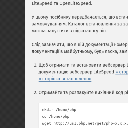
LiteSpeed та OpenLiteSpeed.
У цьому посібнику передбачається, що вста
замовчуванням. Каталог встановлення за зам
можна запустити з підкаталогу bin.
Слід зазначити, що в цій документації номер
документації в майбутньому, будь ласка, зам
Щоб отримати та встановити вебсервер L
документацію вебсервер LiteSpeed
» сто
» сторінка встановлення
.
Отримайте та розпакуйте вихідний код p
mkdir /home/php

cd /home/php

wget http://us1.php.net/get/php-x.x.x.