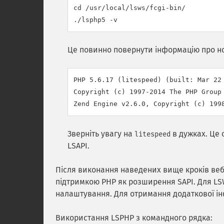
cd /usr/local/lsws/fcgi-bin/

Це повинно повернути інформацію про но
PHP 5.6.17 (litespeed) (built: Mar 22 
Copyright (c) 1997-2014 The PHP Group

Зверніть увагу на
в дужках. Це 
litespeed
LSAPI.
Після виконання наведених вище кроків веб
підтримкою PHP як розширення SAPI. Для LSW
налаштування. Для отримання додаткової інф
Використання LSPHP з командного рядка: