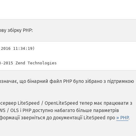
ву збірку PHP:
2016 11:34:19)

означає, що бінарний файл PHP було зібрано з підтримкою
сервер LiteSpeed / OpenLiteSpeed тепер має працювати з
S / OLS і PHP доступно набагато більше параметрів
ормації зверніться до документації LiteSpeed про
» PHP
.