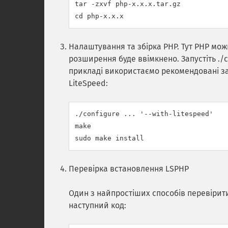
tar -zxvf php-x.x.x.tar.gz

Налаштування та збірка PHP. Тут PHP мож
розширення буде ввімкнено. Запустіть ./c
прикладі використаємо рекомендовані з
LiteSpeed:
./configure ... '--with-litespeed'

make

Перевірка встановлення LSPHP
Один з найпростіших способів перевірит
наступний код: