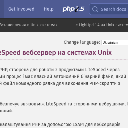
Get Involved
Help
Search docs
Встановлення в Unix-системах
« Lighttpd 1.4 на Unix систе
Change language:
eSpeed вебсервер на системах Unix
¶
 PHP, створена для роботи з продуктами LiteSpeed через
сний процес і має власний автономний бінарний файл, який
й файл командного рядка для виконання PHP-скрипти з
абезпечує зв'язок між LiteSpeed та сторонніми вебрушіями.
ивний.
а налаштування PHP за допомогою LSAPI для вебсерверів