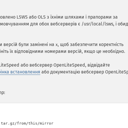
новлено LSWS або OLS з їхніми шляхами і прапорами за
овчуванням для обох вебсерверів є /usr/local/lsws, і оби
и версій були замінені на
, щоб забезпечити коректність
x
ініть їх відповідними номерами версій, якщо це необхідно.
iteSpeed або вебсервер OpenLiteSpeed, відвідайте
рінка встановлення
або документацію вебсервер OpenLiteS
hp:
tar.gz/from/this/mirror
