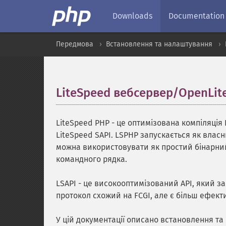
Downloads
Documentation
Передмова
Встановлення та налаштування
LiteSpeed вебсервер/OpenLit
LiteSpeed PHP - це оптимізована компіляція
LiteSpeed SAPI. LSPHP запускається як вла
можна використовувати як простий бінарни
командного рядка.
LSAPI - це високооптимізований API, який з
протокол схожий на FCGI, але є більш ефект
У цій документації описано встановлення т