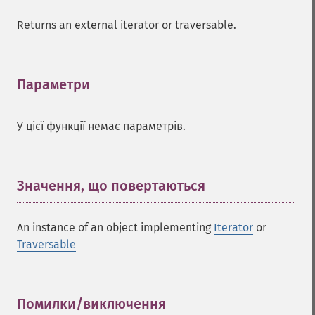
Returns an external iterator or traversable.
Параметри
¶
У цієї функції немає параметрів.
Значення, що повертаються
¶
An instance of an object implementing
Iterator
or
Traversable
Помилки/виключення
¶