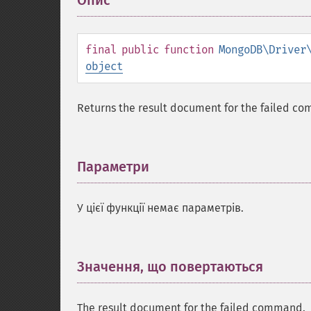
Опис
¶
final
public
function
MongoDB\Driver
object
Returns the result document for the failed c
Параметри
¶
У цієї функції немає параметрів.
Значення, що повертаються
¶
The result document for the failed command.