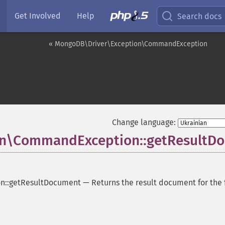
Get Involved
Help
Search docs
« MongoDB\Driver\Exception\CommandException
Change language:
n\CommandException::getResultD
n::getResultDocument
—
Returns the result document for the 