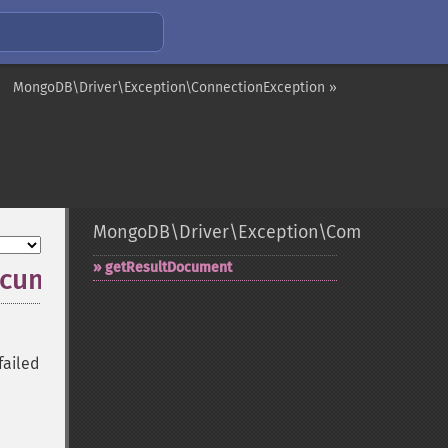
MongoDB\Driver\Exception\ConnectionException »
MongoDB\Driver\Exception\CommandExce
getResultDocument
ocument
failed