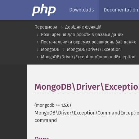
Downloads
Documentation
Передмова
Довідник функцій
Розширення для роботи з базами даних
Постачальники окремих розширень баз даних
MongoDB
MongoDB\Driver\Exception
MongoDB\Driver\Exception\CommandException
MongoDB\Driver\Exceptio
(mongodb >= 1.5.0)
MongoDB\Driver\Exception\CommandExceptio
command