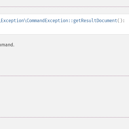
\Exception\CommandException::getResultDocument
():
ommand.