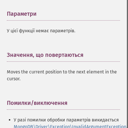
Параметри
¶
У цієї функції немає параметрів.
Значення, що повертаються
¶
Moves the current position to the next element in the
cursor.
Помилки/виключення
¶
У разі помилки обробки параметрів викидається
MongoDB\Driver\Exception\InvalidArgumentException
.