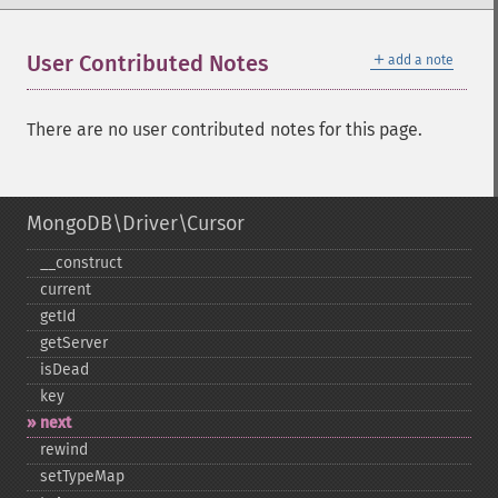
＋
User Contributed Notes
add a note
There are no user contributed notes for this page.
MongoDB\Driver\Cursor
_​_​construct
current
getId
getServer
isDead
key
next
rewind
setTypeMap