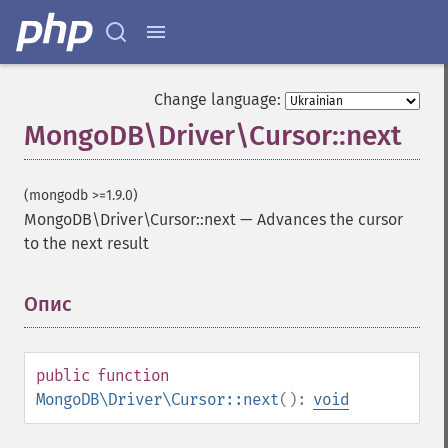
Change language:
MongoDB\Driver\Cursor::next
(mongodb >=1.9.0)
MongoDB\Driver\Cursor::next
—
Advances the cursor
to the next result
Опис
¶
public
function
MongoDB\Driver\Cursor::next
():
void