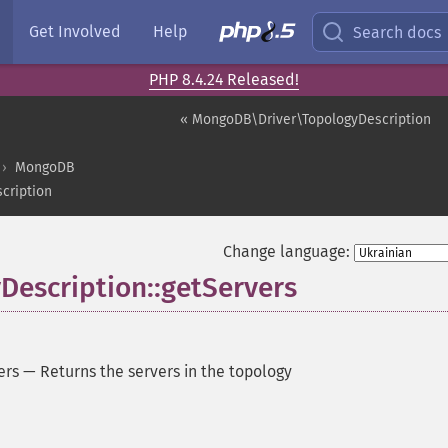
Get Involved
Help
Search docs
PHP 8.4.24 Released!
« MongoDB\Driver\TopologyDescription
MongoDB
cription
Change language:
escription::getServers
ers
—
Returns the servers in the topology