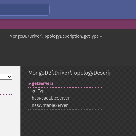
MongoDB\Driver\TopologyDescription::getType »
MongoDB\Driver\TopologyDescription
getServers
getType
hasReadableServer
hasWritableServer