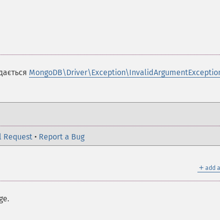
идається
MongoDB\Driver\Exception\InvalidArgumentExceptio
l Request
•
Report a Bug
＋
add a
ge.