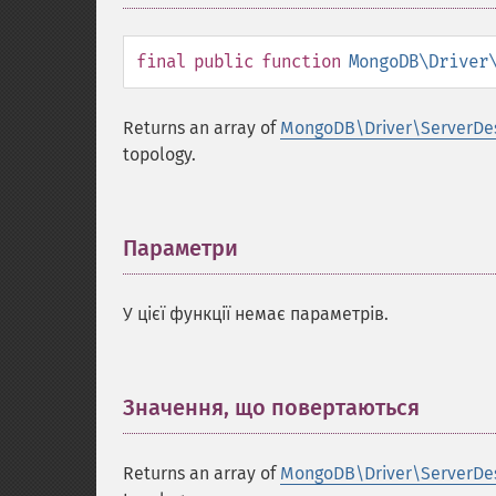
final
public
function
MongoDB\Driver
Returns an array of
MongoDB\Driver\ServerDes
topology.
Параметри
¶
У цієї функції немає параметрів.
Значення, що повертаються
¶
Returns an array of
MongoDB\Driver\ServerDes