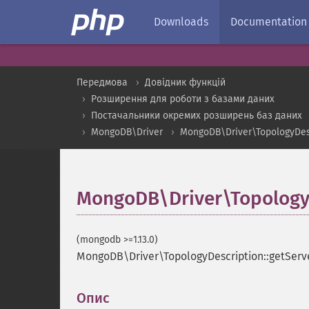
Downloads
Documentation
Передмова
Довідник функцій
Розширення для роботи з базами даних
Постачальники окремих розширень баз даних
MongoDB\Driver
MongoDB\Driver\TopologyDes
MongoDB\Driver\TopologyD
(mongodb >=1.13.0)
MongoDB\Driver\TopologyDescription::getServ
Опис
¶