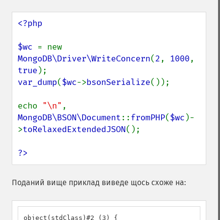
<?php

$wc 
= new 
MongoDB\Driver\WriteConcern
(
2
, 
1000
, 
true
var_dump
(
$wc
->
bsonSerialize
());

echo 
"\n"
, 
MongoDB\BSON\Document
::
fromPHP
(
$wc
)-
>
toRelaxedExtendedJSON
();

?>
Поданий вище приклад виведе щось схоже на:
object(stdClass)#2 (3) {
