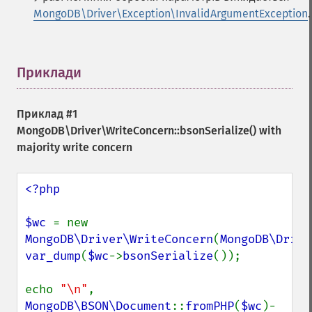
MongoDB\Driver\Exception\InvalidArgumentException
.
Приклади
¶
Приклад #1
MongoDB\Driver\WriteConcern::bsonSerialize()
with
majority write concern
<?php

$wc 
= new 
MongoDB\Driver\WriteConcern
(
MongoDB\Drive
var_dump
(
$wc
->
bsonSerialize
());

echo 
"\n"
, 
MongoDB\BSON\Document
::
fromPHP
(
$wc
)-