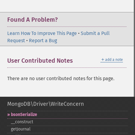
Found A Problem?
Learn How To Improve This Page
•
Submit a Pull
Request
•
Report a Bug
＋
User Contributed Notes
add a note
There are no user contributed notes for this page.
MongoDB\Driver\WriteConcern
bsonSerialize
_​_​construct
getJournal