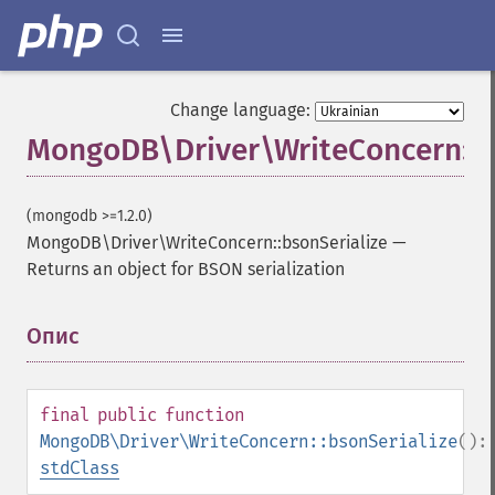
Change language:
MongoDB\Driver\WriteConcern::b
(mongodb >=1.2.0)
MongoDB\Driver\WriteConcern::bsonSerialize
—
Returns an object for BSON serialization
Опис
¶
final
public
function
MongoDB\Driver\WriteConcern::bsonSerialize
():
stdClass