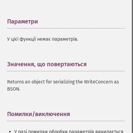
Параметри
¶
У цієї функції немає параметрів.
Значення, що повертаються
¶
Returns an object for serializing the WriteConcern as
BSON.
Помилки/виключення
¶
У разі помилки обробки параметрів викидається