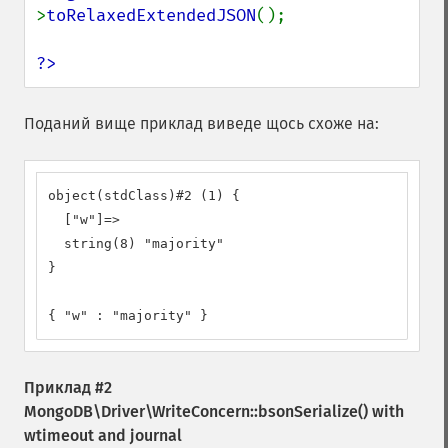
>
toRelaxedExtendedJSON
();

?>
Поданий вище приклад виведе щось схоже на:
object(stdClass)#2 (1) {

  ["w"]=>

  string(8) "majority"

}

{ "w" : "majority" }
Приклад #2
MongoDB\Driver\WriteConcern::bsonSerialize()
with
wtimeout and journal