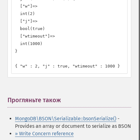
  ["w"]=>

  int(2)

  ["j"]=>

  bool(true)

  ["wtimeout"]=>

  int(1000)

}

{ "w" : 2, "j" : true, "wtimeout" : 1000 }
Прогляньте також
¶
MongoDB\BSON\Serializable::bsonSerialize()
-
Provides an array or document to serialize as BSON
» Write Concern reference