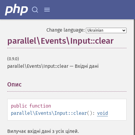
Change language:
parallel\Events\Input::clear
(0.9.0)
parallel\Events\Input::clear
—
Вхідні дані
Опис
¶
public
function
parallel\Events\Input::clear
():
void
Вилучає вхідні дані з усіх цілей.