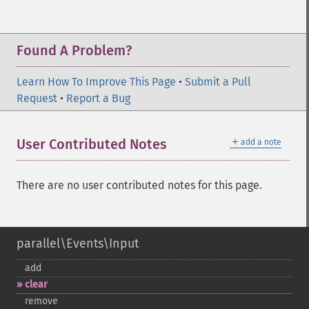
Found A Problem?
Learn How To Improve This Page
•
Submit a Pull
Request
•
Report a Bug
＋
User Contributed Notes
add a note
There are no user contributed notes for this page.
parallel\Events\Input
add
clear
remove