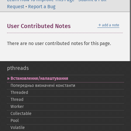
Request
•
Report a Bug
＋
User Contributed Notes
add a note
There are no user contributed notes for this page.
pthreads
Встановлення/налаштування
Попередньо визначені константи
Threaded
Thread
Worker
Collectable
Pool
Volatile