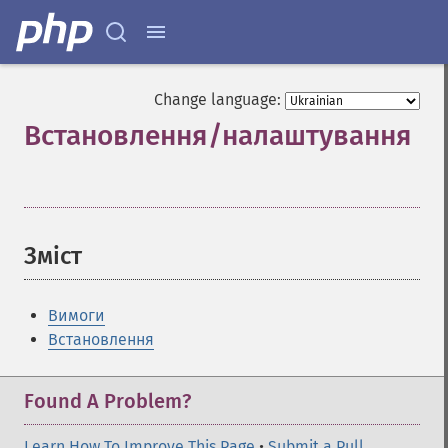
Change language:
Встановлення/налаштування
¶
Зміст
¶
Вимоги
Встановлення
Found A Problem?
Learn How To Improve This Page
•
Submit a Pull