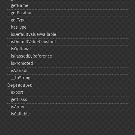
getName
getPosition
getType
hasType
isDefaultValueAvailable
isDefaultValueConstant
isOptional
isPassedByReference
isPromoted
isVariadic
_​_​toString
Deprecated
export
getClass
isArray
isCallable