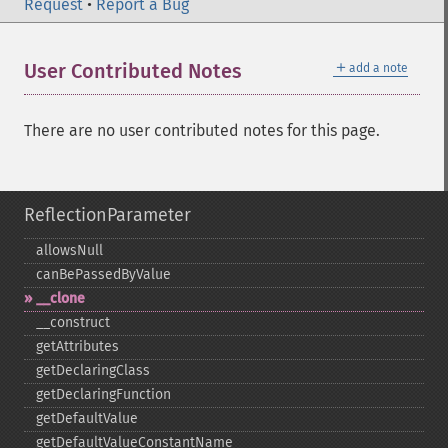
Request
•
Report a Bug
＋
User Contributed Notes
add a note
There are no user contributed notes for this page.
ReflectionParameter
allowsNull
canBePassedByValue
_​_​clone
_​_​construct
getAttributes
getDeclaringClass
getDeclaringFunction
getDefaultValue
getDefaultValueConstantName