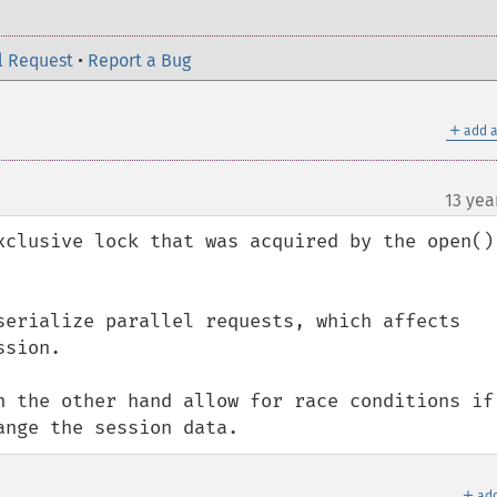
l Request
•
Report a Bug
＋
add a
13 yea
xclusive lock that was acquired by the open() 
serialize parallel requests, which affects 
sion.

n the other hand allow for race conditions if 
ange the session data.
＋
add