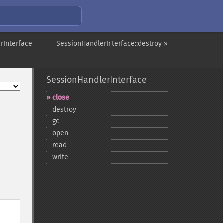
rInterface
SessionHandlerInterface::destroy »
SessionHandlerInterface
close
destroy
gc
open
read
write