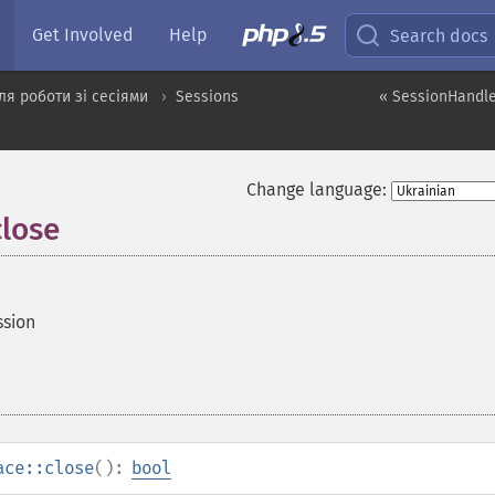
Get Involved
Help
Search docs
я роботи зі сесіями
Sessions
« SessionHandle
Change language:
close
ssion
ace::close
():
bool