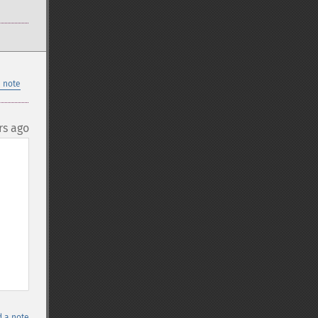
 note
rs ago
 a note