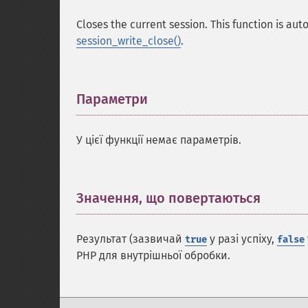
Closes the current session. This function is aut
session_write_close()
.
Параметри
¶
У цієї функції немає параметрів.
Значення, що повертаються
¶
Результат (зазвичай
у разі успіху,
true
false
PHP для внутрішньої обробки.