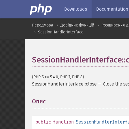
Downloads
Documentation
Передмова
Довідник функцій
Розширення дл
SessionHandlerInterface
SessionHandlerInterface::
(PHP 5 >= 5.4.0, PHP 7, PHP 8)
SessionHandlerInterface::close
—
Close the se
Опис
¶
public
function
SessionHandlerInterf