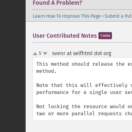
Found A Problem?
Learn How To Improve This Page
•
Submit a Pul
User Contributed Notes
1 note
svenr at selfhtml dot org
5
¶
up
down
This method should release the e
method.

Note that this will effectively 
performance for a single user ses
Not locking the resource would o
two or more parallel requests ch