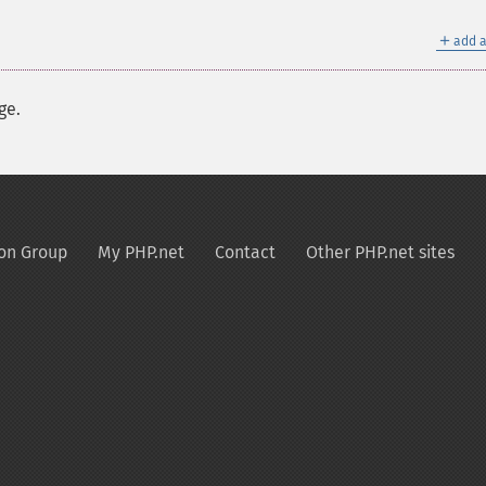
＋
add a
ge.
on Group
My PHP.net
Contact
Other PHP.net sites