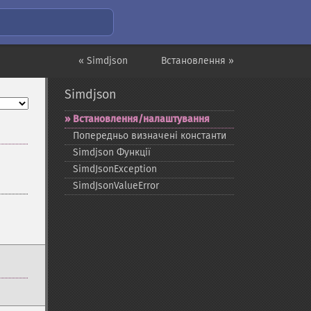
« Simdjson
Встановлення »
Simdjson
Встановлення/налаштування
Попередньо визначені константи
Simdjson Функції
SimdJsonException
SimdJsonValueError