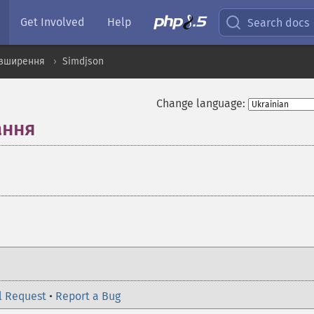
Get Involved
Help
Search docs
озширення
Simdjson
Change language:
ання
¶
l Request
•
Report a Bug