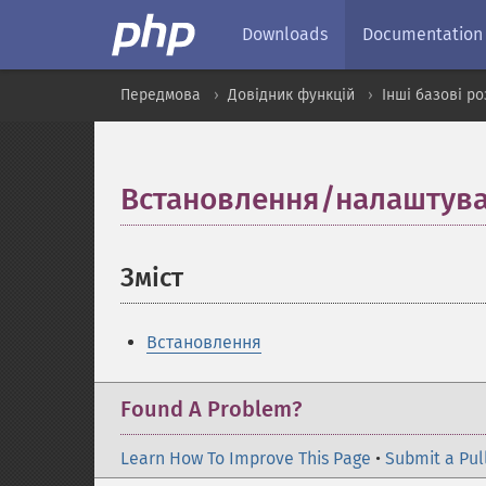
Downloads
Documentation
Передмова
Довідник функцій
Інші базові р
Встановлення/налаштув
Зміст
¶
Встановлення
Found A Problem?
Learn How To Improve This Page
•
Submit a Pul