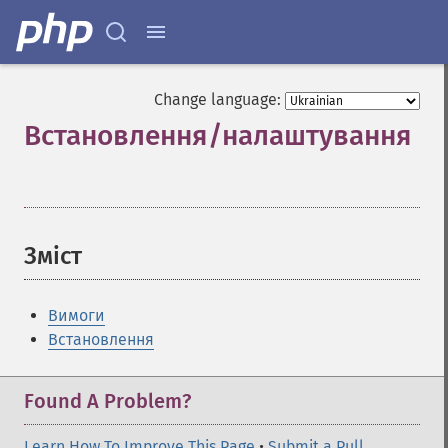
Change language:
Встановлення/налаштування
¶
Зміст
¶
Вимоги
Встановлення
Found A Problem?
Learn How To Improve This Page
•
Submit a Pull