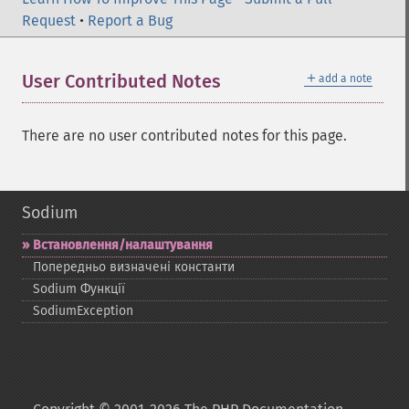
Request
•
Report a Bug
＋
User Contributed Notes
add a note
There are no user contributed notes for this page.
Sodium
Встановлення/налаштування
Попередньо визначені константи
Sodium Функції
SodiumException