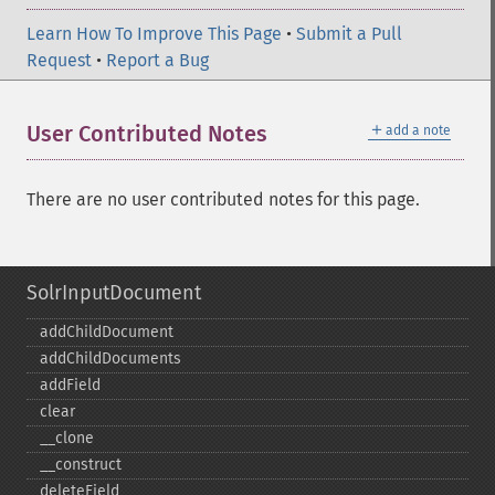
Learn How To Improve This Page
•
Submit a Pull
Request
•
Report a Bug
＋
User Contributed Notes
add a note
There are no user contributed notes for this page.
SolrInputDocument
addChildDocument
addChildDocuments
addField
clear
_​_​clone
_​_​construct
deleteField