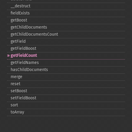
_​_​destruct
fieldExists
getBoost
getChildDocuments
getChildDocumentsCount
getField
getFieldBoost
getFieldCount
getFieldNames
hasChildDocuments
merge
reset
setBoost
setFieldBoost
sort
toArray