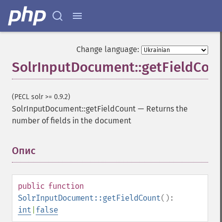
Change language:
SolrInputDocument::getFieldCou
(PECL solr >= 0.9.2)
SolrInputDocument::getFieldCount
—
Returns the
number of fields in the document
Опис
¶
public
function
SolrInputDocument::getFieldCount
():
int
|
false