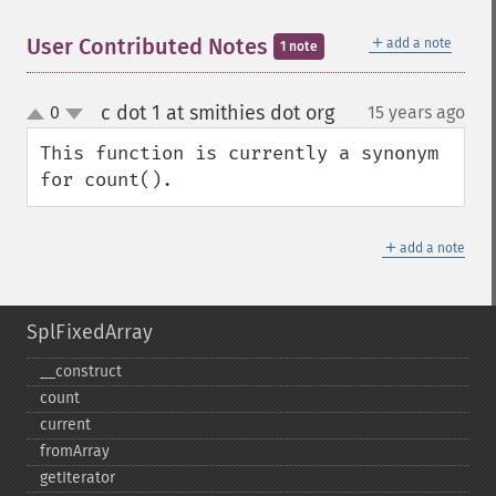
＋
User Contributed Notes
add a note
1 note
c dot 1 at smithies dot org
0
15 years ago
¶
up
down
This function is currently a synonym 
for count().
＋
add a note
SplFixedArray
_​_​construct
count
current
fromArray
getIterator