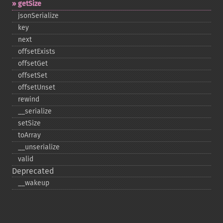
getSize
jsonSerialize
key
next
offsetExists
offsetGet
offsetSet
offsetUnset
rewind
_​_​serialize
setSize
toArray
_​_​unserialize
valid
Deprecated
_​_​wakeup