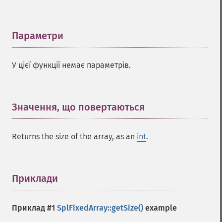
Параметри
¶
У цієї функції немає параметрів.
Значення, що повертаються
¶
Returns the size of the array, as an
int
.
Приклади
¶
Приклад #1
SplFixedArray::getSize()
example