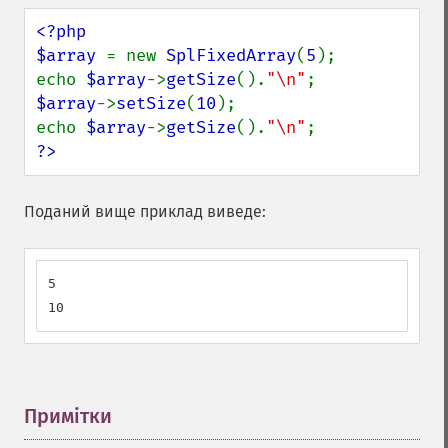
<?php

$array 
= new 
SplFixedArray
(
5
);

echo 
$array
->
getSize
().
"\n"
$array
->
setSize
(
10
);

echo 
$array
->
getSize
().
"\n"
?>
Поданий вище приклад виведе:
5

10
Примітки
¶