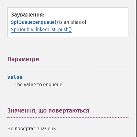
Зауваження
:
SplQueue::enqueue()
is an alias of
SplDoublyLinkedList::push()
.
Параметри
¶
value
The value to enqueue.
Значення, що повертаються
¶
Не повертає значень.