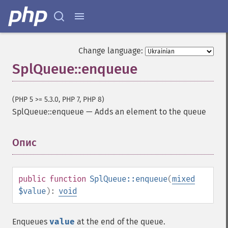
Change language:
SplQueue::enqueue
(PHP 5 >= 5.3.0, PHP 7, PHP 8)
SplQueue::enqueue
—
Adds an element to the queue
Опис
¶
public
function
SplQueue::enqueue
(
mixed
$value
):
void
Enqueues
value
at the end of the queue.