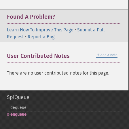
Found A Problem?
Learn How To Improve This Page
•
Submit a Pull
Request
•
Report a Bug
＋
User Contributed Notes
add a note
There are no user contributed notes for this page.
SplQueue
dequeue
enqueue