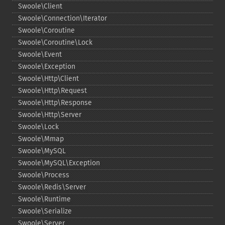
Swoole\Client
Swoole\Connection\Iterator
Swoole\Coroutine
Swoole\Coroutine\Lock
Swoole\Event
Swoole\Exception
Swoole\Http\Client
Swoole\Http\Request
Swoole\Http\Response
Swoole\Http\Server
Swoole\Lock
Swoole\Mmap
Swoole\MySQL
Swoole\MySQL\Exception
Swoole\Process
Swoole\Redis\Server
Swoole\Runtime
Swoole\Serialize
Swoole\Server