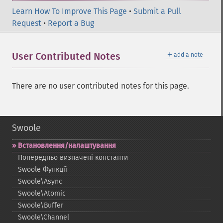
Learn How To Improve This Page
•
Submit a Pull
Request
•
Report a Bug
＋
User Contributed Notes
add a note
There are no user contributed notes for this page.
Swoole
Встановлення/налаштування
Попередньо визначені константи
Swoole Функції
Swoole\Async
Swoole\Atomic
Swoole\Buffer
Swoole\Channel