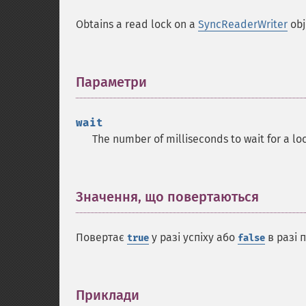
Obtains a read lock on a
SyncReaderWriter
obj
Параметри
¶
wait
The number of milliseconds to wait for a lock.
Значення, що повертаються
¶
Повертає
у разі успіху або
в разі 
true
false
Приклади
¶