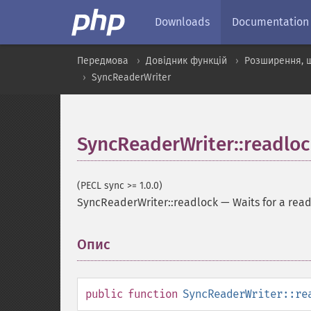
Downloads
Documentation
Передмова
Довідник функцій
Розширення, 
SyncReaderWriter
SyncReaderWriter::readloc
(PECL sync >= 1.0.0)
SyncReaderWriter::readlock
—
Waits for a read
Опис
¶
public
function
SyncReaderWriter::re