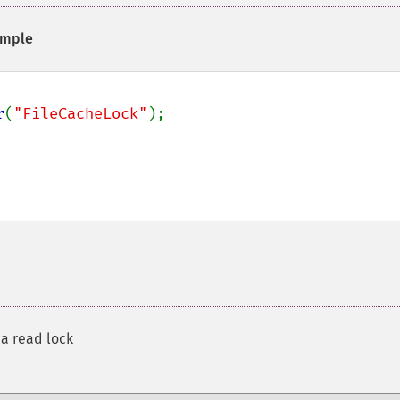
mple
r
(
"FileCacheLock"
a read lock