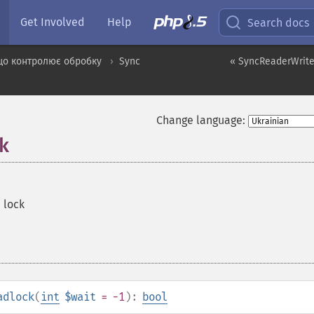
Get Involved
Help
Search docs
що контролює обробку
Sync
« SyncReaderWriter
Change language:
k
 lock
adlock
(
int
$wait
= -1
):
bool