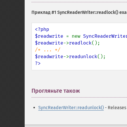
Приклад #1
SyncReaderWriter::readlock()
exa
<?php

$readwrite 
= new 
SyncReaderWrite
$readwrite
->
readlock
$readwrite
->
readunlock
?>
Прогляньте також
¶
SyncReaderWriter::readunlock()
- Releases 