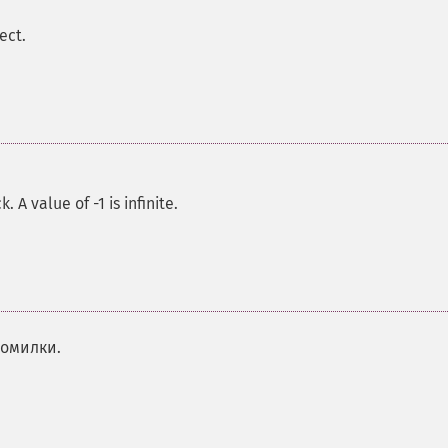
ect.
 A value of -1 is infinite.
помилки.