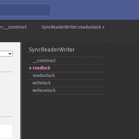
::__construct
SyncReaderWriter::readunlock »
SyncReaderWriter
_​_​construct
readlock
readunlock
writelock
writeunlock