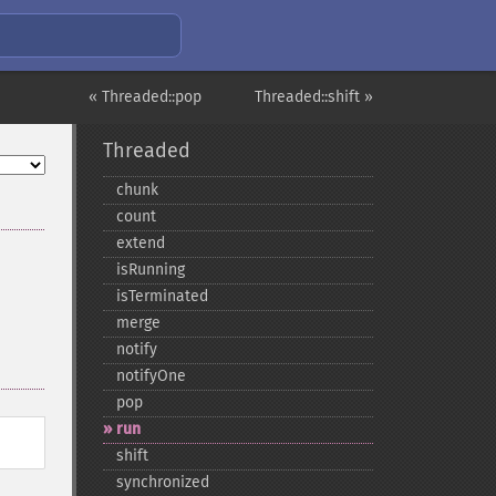
« Threaded::pop
Threaded::shift »
Threaded
chunk
count
extend
isRunning
isTerminated
merge
notify
notifyOne
pop
run
shift
synchronized