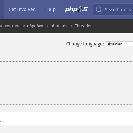
Get Involved
Help
Search docs
що контролює обробку
pthreads
Threaded
Change language:
d