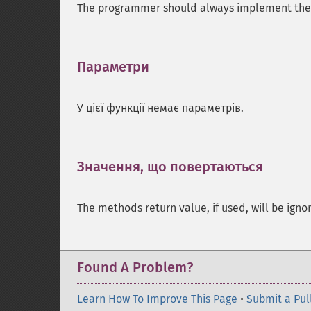
The programmer should always implement the r
Параметри
¶
У цієї функції немає параметрів.
Значення, що повертаються
¶
The methods return value, if used, will be igno
Found A Problem?
Learn How To Improve This Page
•
Submit a Pul