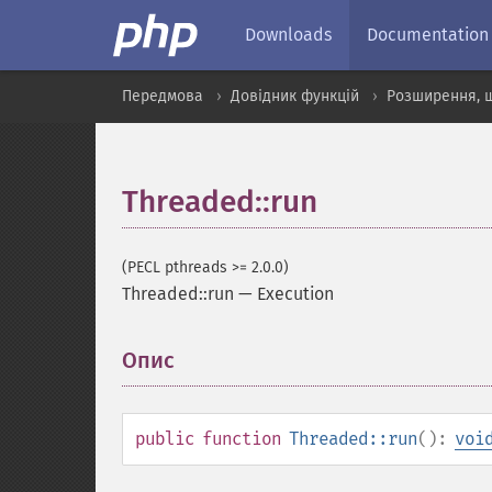
Downloads
Documentation
Передмова
Довідник функцій
Розширення, 
Threaded::run
(PECL pthreads >= 2.0.0)
Threaded::run
—
Execution
Опис
¶
public
function
Threaded::run
():
voi