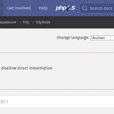
Get Involved
Help
Search docs
озширення
Tidy
tidyNode
Change language:
 disallow direct instantiation
ct
()