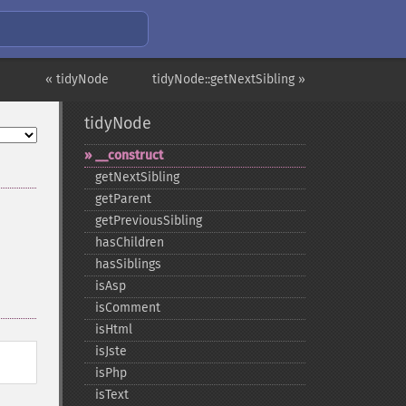
« tidyNode
tidyNode::getNextSibling »
tidyNode
_​_​construct
getNextSibling
getParent
getPreviousSibling
hasChildren
hasSiblings
isAsp
isComment
isHtml
isJste
isPhp
isText