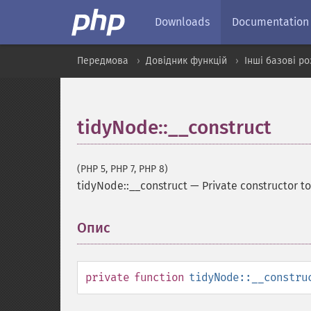
Downloads
Documentation
Передмова
Довідник функцій
Інші базові р
tidyNode::__construct
(PHP 5, PHP 7, PHP 8)
tidyNode::__construct
—
Private constructor to
Опис
¶
private
function
tidyNode::__constru