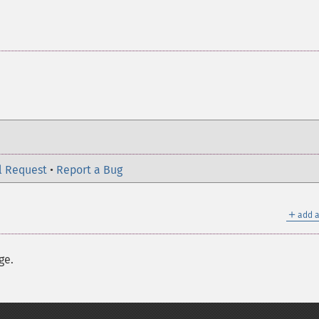
l Request
•
Report a Bug
＋
add a
ge.