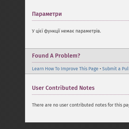
Параметри
¶
У цієї функції немає параметрів.
Found A Problem?
Learn How To Improve This Page
•
Submit a Pul
User Contributed Notes
There are no user contributed notes for this pa