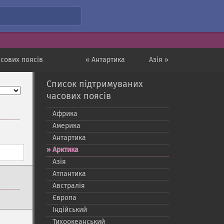
сових поясів
« Антартика
Азія »
Список підтримуваних
часових поясів
Африка
Америка
Антартика
Арктика
Азія
Атлантика
Австралія
Європа
Індійський
Тихоокеанський