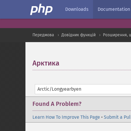
Downloads
Documentation
Передмова
Довідник функцій
Розширення, щ
Арктика
¶
Arctic/Longyearbyen
Found A Problem?
Learn How To Improve This Page
•
Submit a Pul