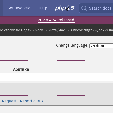
Get Involved
Help
Search docs
PHP 8.4.24 Released!
о стосуються дати й часу
Дата/Час
Список підтримуваних ча
Change language:
Арктика
l Request
•
Report a Bug