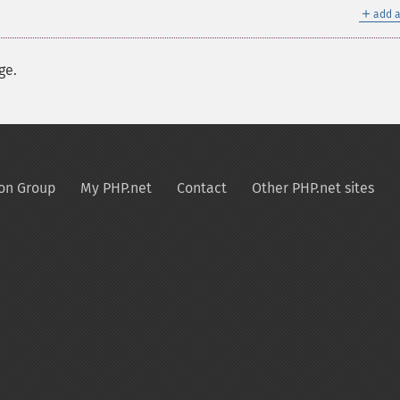
＋
add a
ge.
on Group
My PHP.net
Contact
Other PHP.net sites