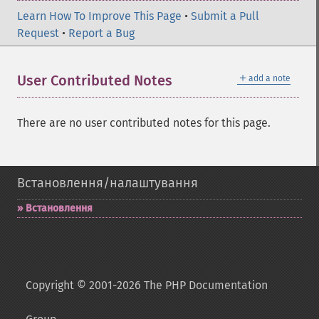
Learn How To Improve This Page
•
Submit a Pull
Request
•
Report a Bug
＋
User Contributed Notes
add a note
There are no user contributed notes for this page.
Встановлення/налаштування
Встановлення
Copyright © 2001-2026 The PHP Documentation