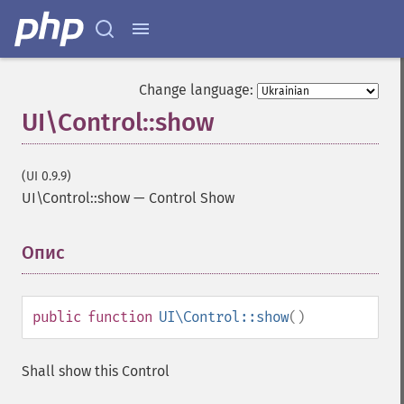
Change language:
UI\Control::show
(UI 0.9.9)
UI\Control::show
—
Control Show
Опис
¶
public
function
UI\Control::show
()
Shall show this Control