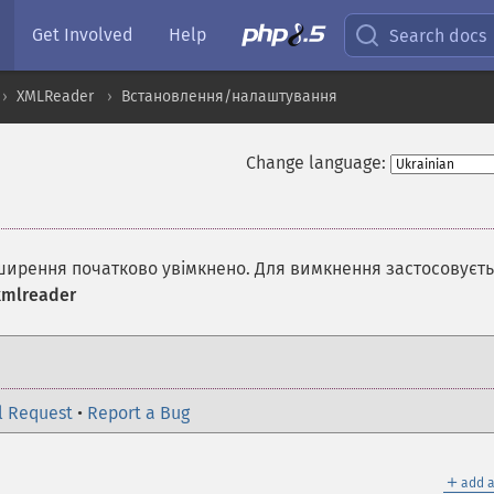
Get Involved
Help
Search docs
XMLReader
Встановлення/налаштування
Change language:
зширення початково увімкнено. Для вимкнення застосовуєт
xmlreader
l Request
•
Report a Bug
＋
add a