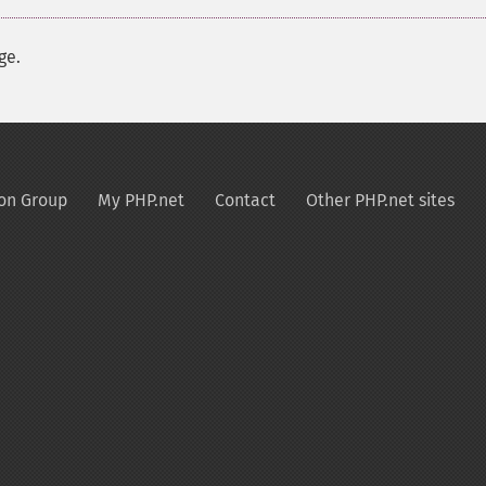
ge.
on Group
My PHP.net
Contact
Other PHP.net sites