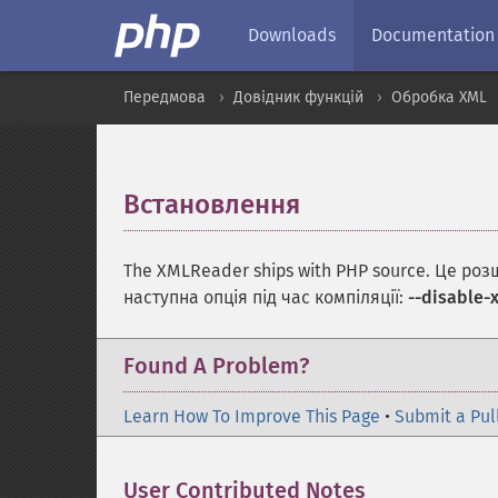
Downloads
Documentation
Передмова
Довідник функцій
Обробка XML
Встановлення
¶
The XMLReader ships with PHP source. Це ро
наступна опція під час компіляції:
--disable-
Found A Problem?
Learn How To Improve This Page
•
Submit a Pul
User Contributed Notes