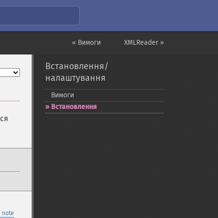
« Вимоги
XMLReader »
Встановлення/
налаштування
Вимоги
Встановлення
ься
 note