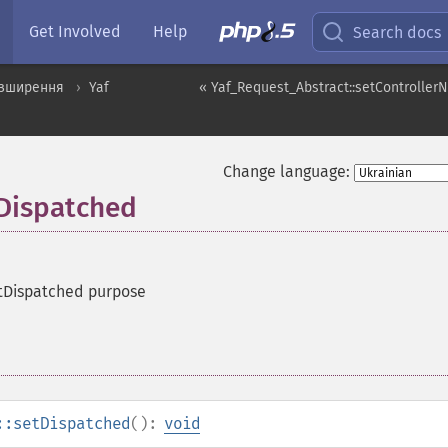
Get Involved
Help
Search docs
озширення
Yaf
« Yaf_Request_Abstract::setControlle
Change language:
tDispatched
tDispatched purpose
::setDispatched
():
void