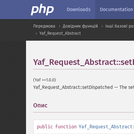
Downloads
Documentation
Передмова
Довідник функцій
Інші базові р
Yaf_Request_Abstract
Yaf_Request_Abstract::se
(Yaf >=1.0.0)
Yaf_Request_Abstract::setDispatched
—
The se
Опис
¶
public
function
Yaf_Request_Abstract