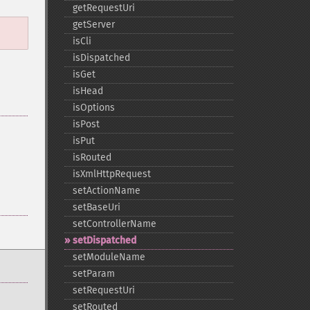
getRequestUri
getServer
isCli
isDispatched
isGet
isHead
isOptions
isPost
isPut
isRouted
isXmlHttpRequest
setActionName
setBaseUri
setControllerName
setDispatched
setModuleName
setParam
setRequestUri
setRouted