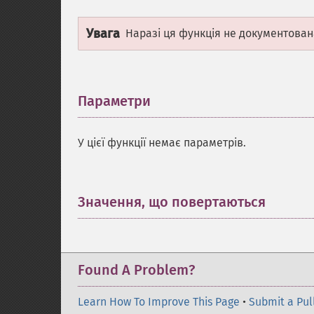
Увага
Наразі ця функція не документован
Параметри
¶
У цієї функції немає параметрів.
Значення, що повертаються
¶
Found A Problem?
Learn How To Improve This Page
•
Submit a Pul