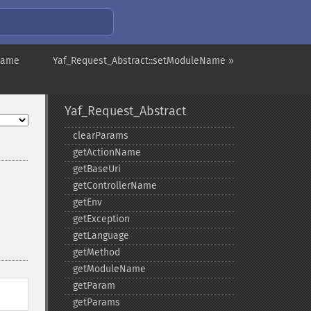
rName
Yaf_Request_Abstract::setModuleName »
Yaf_Request_Abstract
clearParams
getActionName
getBaseUri
getControllerName
getEnv
getException
getLanguage
getMethod
getModuleName
getParam
getParams