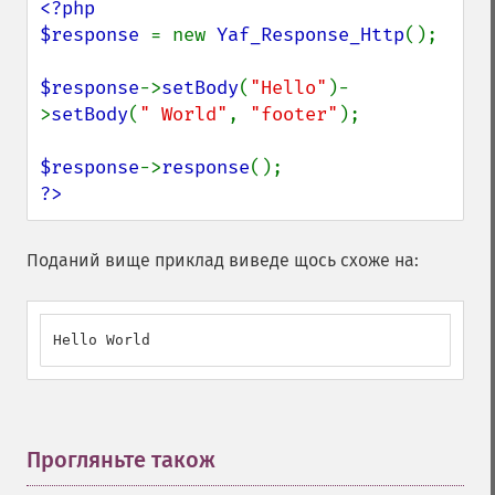
<?php

$response 
= new 
Yaf_Response_Http
();

$response
->
setBody
(
"Hello"
)-
>
setBody
(
" World"
, 
"footer"
);

$response
->
response
?>
Поданий вище приклад виведе щось схоже на:
Hello World
Прогляньте також
¶