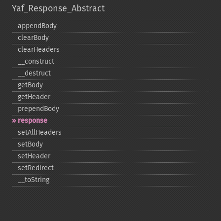
Yaf_Response_Abstract
appendBody
clearBody
clearHeaders
_​_​construct
_​_​destruct
getBody
getHeader
prependBody
response
setAllHeaders
setBody
setHeader
setRedirect
_​_​toString