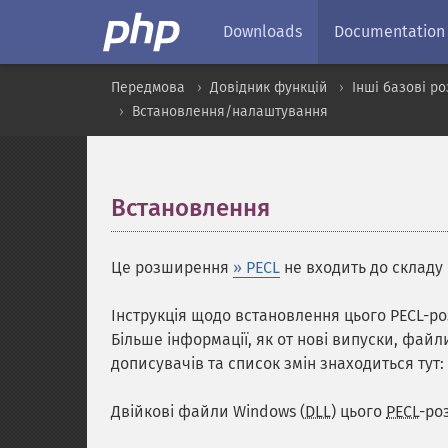
Downloads
Documentation
Передмова
Довідник функцій
Інші базові р
Встановлення/налаштування
Встановлення
¶
Це розширення
» PECL
не входить до складу 
Інструкція щодо встановлення цього PECL-ро
Більше інформації, як от нові випуски, фай
дописувачів та список змін знаходиться тут:
Двійкові файли Windows (
DLL
) цього
PECL
-ро