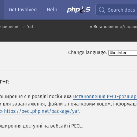
Get Involved
Help
Search docs
озширення
Yaf
« Встановлення/нала
Change language:
PHP.
зширення є в розділі посібника
Встановлення PECL-розшир
ли для завантаження, файли з початковим кодом, інформаці
» https://pecl.php.net/package/yaf
.
зширення доступні на вебсайті PECL.