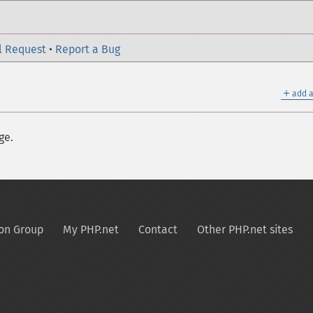
l Request
•
Report a Bug
＋
add a
ge.
on Group
My PHP.net
Contact
Other PHP.net sites