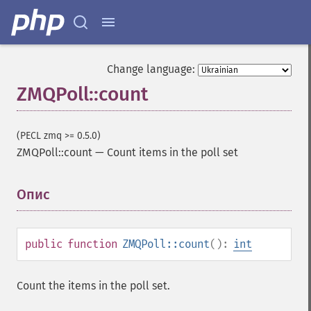
Change language:
ZMQPoll::count
(PECL zmq >= 0.5.0)
ZMQPoll::count
—
Count items in the poll set
Опис
¶
public
function
ZMQPoll::count
():
int
Count the items in the poll set.