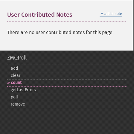
＋
User Contributed Notes
add a note
There are no user contributed notes for this page.
ZMQPoll
add
clear
count
getLastErrors
poll
remove