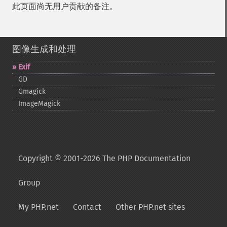
此页面尚无用户贡献的备注。
图像生成和处理
Exif
GD
Gmagick
ImageMagick
Copyright © 2001-2026 The PHP Documentation
Group
My PHP.net
Contact
Other PHP.net sites