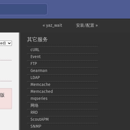
« yaz_wait
安装/配置 »
其它服务
cURL
Event
FTP
Gearman
LDAP
Memcache
Memcached
 版
mqseries
网络
RRD
ScoutAPM
SNMP