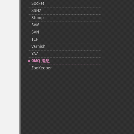
Socket
SSH2
Stomp
SVM
SVN
TCP
Varnish
YAZ
0MQ 消息
ZooKeeper