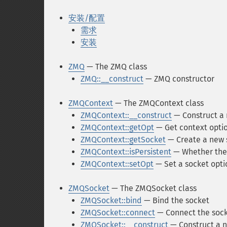
安装/配置
需求
安装
ZMQ
— The ZMQ class
ZMQ::__construct
— ZMQ constructor
ZMQContext
— The ZMQContext class
ZMQContext::__construct
— Construct a
ZMQContext::getOpt
— Get context opti
ZMQContext::getSocket
— Create a new 
ZMQContext::isPersistent
— Whether the 
ZMQContext::setOpt
— Set a socket opti
ZMQSocket
— The ZMQSocket class
ZMQSocket::bind
— Bind the socket
ZMQSocket::connect
— Connect the soc
ZMQSocket::__construct
— Construct a 