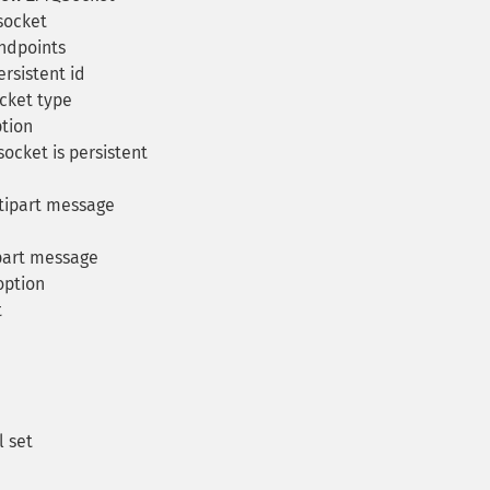
socket
endpoints
rsistent id
cket type
tion
ocket is persistent
tipart message
part message
option
t
l set