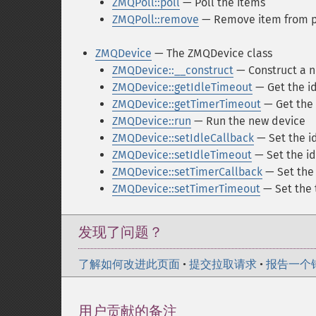
ZMQPoll::poll
— Poll the items
ZMQPoll::remove
— Remove item from po
ZMQDevice
— The ZMQDevice class
ZMQDevice::__construct
— Construct a 
ZMQDevice::getIdleTimeout
— Get the i
ZMQDevice::getTimerTimeout
— Get the 
ZMQDevice::run
— Run the new device
ZMQDevice::setIdleCallback
— Set the id
ZMQDevice::setIdleTimeout
— Set the id
ZMQDevice::setTimerCallback
— Set the 
ZMQDevice::setTimerTimeout
— Set the 
发现了问题？
了解如何改进此页面
•
提交拉取请求
•
报告一个
用户贡献的备注