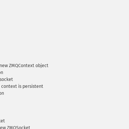
 new ZMQContext object
on
socket
context is persistent
on
ket
new ZMQSocket