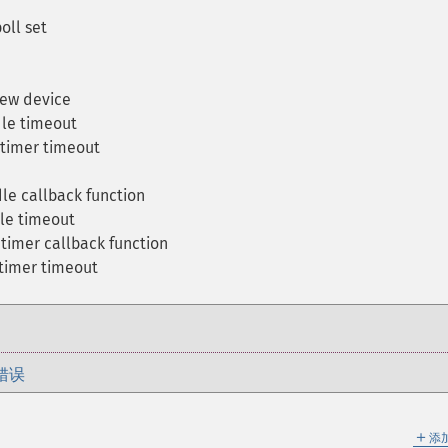
ll set
new device
dle timeout
timer timeout
le callback function
le timeout
timer callback function
timer timeout
错误
＋
添