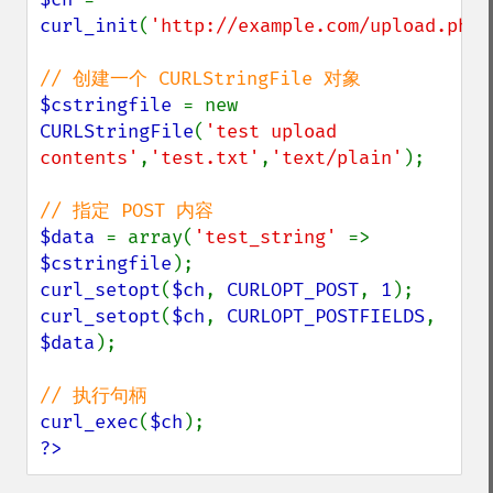
curl_init
(
'http://example.com/upload.php'
$cstringfile 
= new 
CURLStringFile
(
'test upload 
contents'
,
'test.txt'
,
'text/plain'
);

$data 
= array(
'test_string' 
=> 
$cstringfile
curl_setopt
(
$ch
, 
CURLOPT_POST
, 
1
curl_setopt
(
$ch
, 
CURLOPT_POSTFIELDS
, 
$data
);

curl_exec
(
$ch
?>