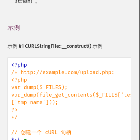
）。
stream
示例
¶
示例 #1
CURLStringFile::__construct()
示例
/* http://example.com/upload.php:

<?php

var_dump($_FILES);

var_dump(file_get_contents($_FILES['test_
['tmp_name']));

?>

*/

$ch 
= 