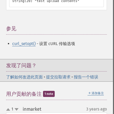
string(20) "test upload contents"
参见
¶
curl_setopt()
- 设置 cURL 传输选项
发现了问题？
了解如何改进此页面
•
提交拉取请求
•
报告一个错误
＋
用户贡献的备注
添加备注
1 note
inmarket
1
3 years ago
¶
up
down