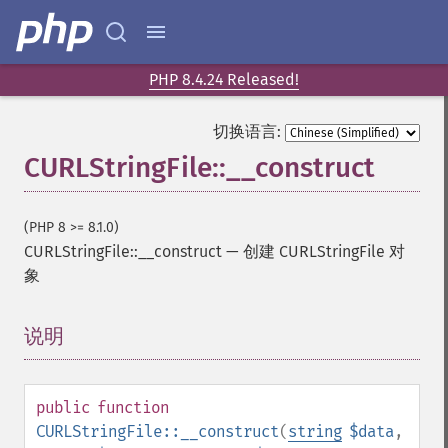
PHP 8.4.24 Released!
切换语言:
CURLStringFile::__construct
(PHP 8 >= 8.1.0)
CURLStringFile::__construct
—
创建 CURLStringFile 对
象
说明
¶
public
function
CURLStringFile::__construct
(
string
$data
,