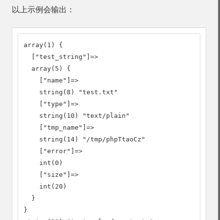
以上示例会输出：
array(1) {

  ["test_string"]=>

  array(5) {

    ["name"]=>

    string(8) "test.txt"

    ["type"]=>

    string(10) "text/plain"

    ["tmp_name"]=>

    string(14) "/tmp/phpTtaoCz"

    ["error"]=>

    int(0)

    ["size"]=>

    int(20)

  }

}
