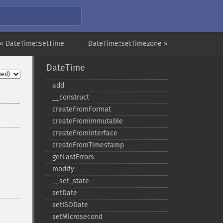
« DateTime::setTime
DateTime::setTimezone »
DateTime
add
_​_​construct
createFromFormat
createFromImmutable
createFromInterface
createFromTimestamp
getLastErrors
modify
_​_​set_​state
setDate
setISODate
setMicrosecond