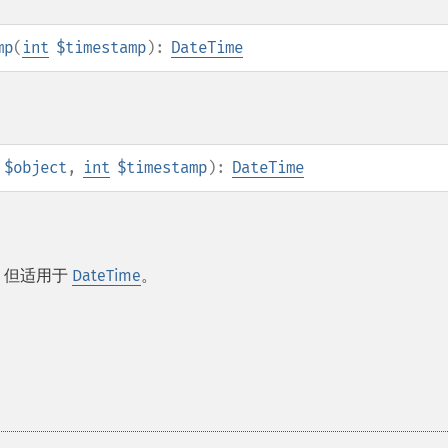
mp
(
int
$timestamp
):
DateTime
$object
,
int
$timestamp
):
DateTime
，但适用于
DateTime
。