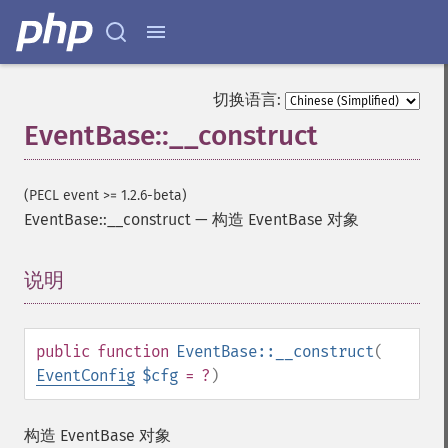
切换语言:
EventBase::__construct
(PECL event >= 1.2.6-beta)
EventBase::__construct
—
构造 EventBase 对象
说明
¶
public
function
EventBase::__construct
(
EventConfig
$cfg
= ?
)
构造 EventBase 对象