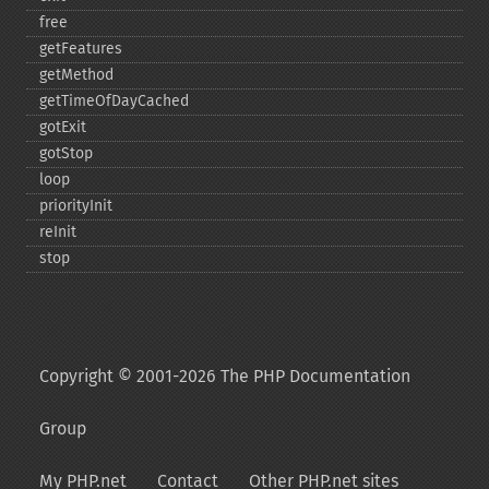
free
getFeatures
getMethod
getTimeOfDayCached
gotExit
gotStop
loop
priorityInit
reInit
stop
Copyright © 2001-2026 The PHP Documentation
Group
My PHP.net
Contact
Other PHP.net sites