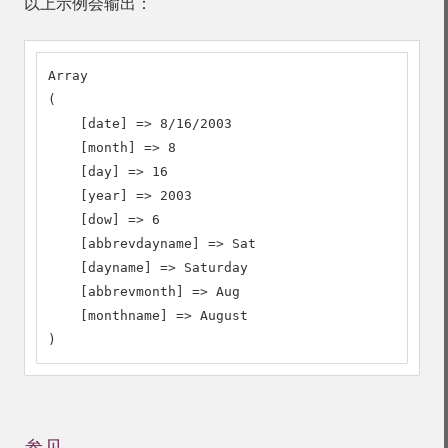
以上示例会输出：
Array

(

    [date] => 8/16/2003

    [month] => 8

    [day] => 16

    [year] => 2003

    [dow] => 6

    [abbrevdayname] => Sat

    [dayname] => Saturday

    [abbrevmonth] => Aug

    [monthname] => August

)