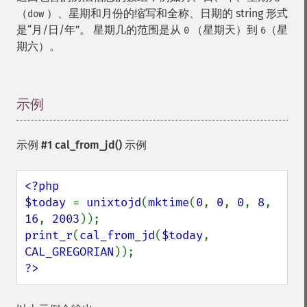
（
）、星期和月份的缩写和全称、日期的 string 形式
dow
是“月/日/年”。 星期几的范围是从
（星期天）到
（星
0
6
期六）。
示例
¶
示例 #1
cal_from_jd()
示例
<?php

$today 
= 
unixtojd
(
mktime
(
0
, 
0
, 
0
, 
8
, 
16
, 
2003
print_r
(
cal_from_jd
(
$today
, 
CAL_GREGORIAN
?>