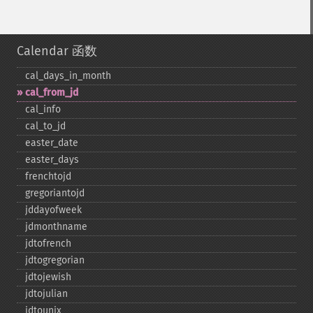
Calendar 函数
cal_​days_​in_​month
cal_​from_​jd
cal_​info
cal_​to_​jd
easter_​date
easter_​days
frenchtojd
gregoriantojd
jddayofweek
jdmonthname
jdtofrench
jdtogregorian
jdtojewish
jdtojulian
jdtounix