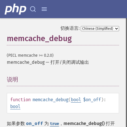
切换语言:
memcache_debug
(PECL memcache >= 0.2.0)
memcache_debug
—
打开/关闭调试输出
说明
¶
function
memcache_debug
(
bool
$on_off
):
bool
如果参数
on_off
为
，
memcache_debug()
打开
true