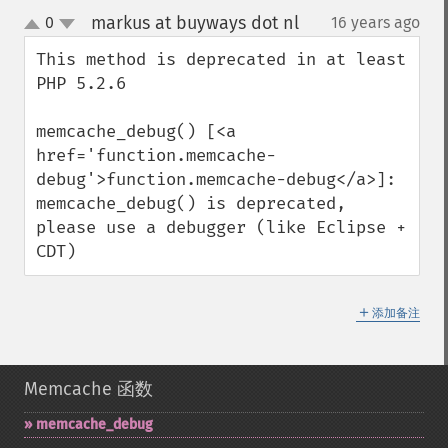
markus at buyways dot nl
0
16 years ago
¶
up
down
This method is deprecated in at least 
PHP 5.2.6

memcache_debug() [<a 
href='function.memcache-
debug'>function.memcache-debug</a>]: 
memcache_debug() is deprecated, 
please use a debugger (like Eclipse + 
CDT)
＋
添加备注
Memcache 函数
memcache_​debug