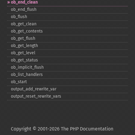
ob_​end_​clean
ob_​end_​flush
ob_​flush
ob_​get_​clean
ob_​get_​contents
ob_​get_​flush
ob_​get_​length
ob_​get_​level
ob_​get_​status
ob_​implicit_​flush
ob_​list_​handlers
ob_​start
output_​add_​rewrite_​var
output_​reset_​rewrite_​vars
Copyright © 2001-2026 The PHP Documentation