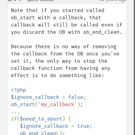
up
down
Note that if you started called 
ob_start with a callback, that 
callback will still be called even if 
you discard the OB with ob_end_clean.

Because there is no way of removing 
the callback from the OB once you've 
set it, the only way to stop the 
callback function from having any 
effect is to do something like:

<?php

$ignore_callback 
= 
false
ob_start
(
'my_callback'
);

...

if(
$need_to_abort
) {

$ignore_callback 
= 
true
;

ob_end_clean
();
