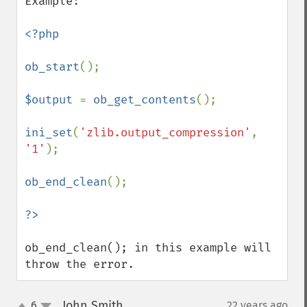
Example:

<?php

ob_start
();

$output 
= 
ob_get_contents
();

ini_set
(
'zlib.output_compression'
, 
'1'
);

ob_end_clean
();

ob_end_clean(); in this example will 
throw the error.
John Smith
6
22 years ago
¶