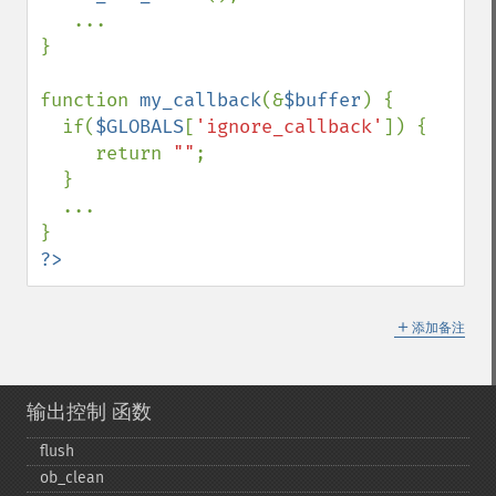
   ...

}

function 
my_callback
(&
$buffer
) {

  if(
$GLOBALS
[
'ignore_callback'
]) {

     return 
""
;

  }

  ...

?>
＋
添加备注
输出控制 函数
flush
ob_​clean