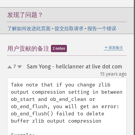
发现了问题？
了解如何改进此页面
•
提交拉取请求
•
报告一个错误
＋
用户贡献的备注
添加备注
2 notes
Sam Yong - hellclanner at live dot com
7
up
down
¶
15 years ago
Take note that if you change zlib 
output compression setting in between 
ob_start and ob_end_clean or 
ob_end_flush, you will get an error: 
ob_end_flush() failed to delete 
buffer zlib output compression
