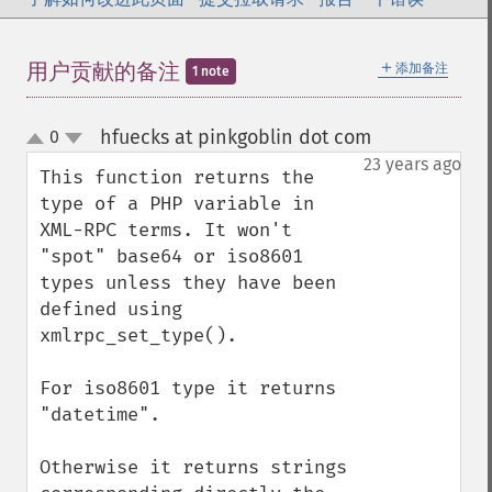
＋
用户贡献的备注
添加备注
1 note
hfuecks at pinkgoblin dot com
0
¶
up
down
23 years ago
This function returns the 
type of a PHP variable in 
XML-RPC terms. It won't 
"spot" base64 or iso8601 
types unless they have been 
defined using 
xmlrpc_set_type().

For iso8601 type it returns 
"datetime".

Otherwise it returns strings 