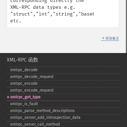
corresponding directly the 
XML-RPC data types e.g. 
"struct","int","string","base64" 
etc.
＋
添加备注
XML-RPC 函数
xmlrpc_​decode
xmlrpc_​decode_​request
xmlrpc_​encode
xmlrpc_​encode_​request
xmlrpc_​get_​type
xmlrpc_​is_​fault
xmlrpc_​parse_​method_​descriptions
xmlrpc_​server_​add_​introspection_​data
xmlrpc_​server_​call_​method