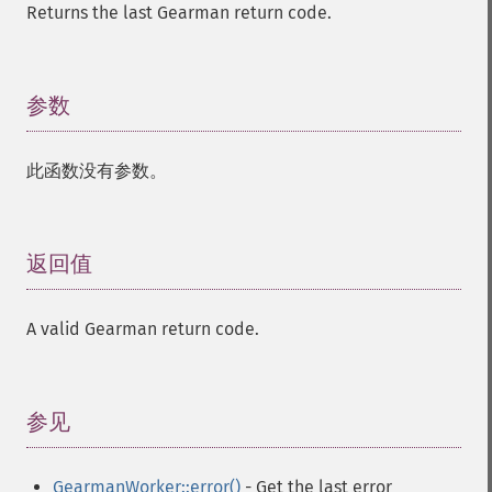
Returns the last Gearman return code.
参数
¶
此函数没有参数。
返回值
¶
A valid Gearman return code.
参见
¶
GearmanWorker::error()
- Get the last error