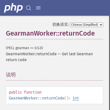
切换语言:
GearmanWorker::returnCode
(PECL gearman >= 0.5.0)
GearmanWorker::returnCode
—
Get last Gearman
return code
说明
¶
public
function
GearmanWorker::returnCode
():
int