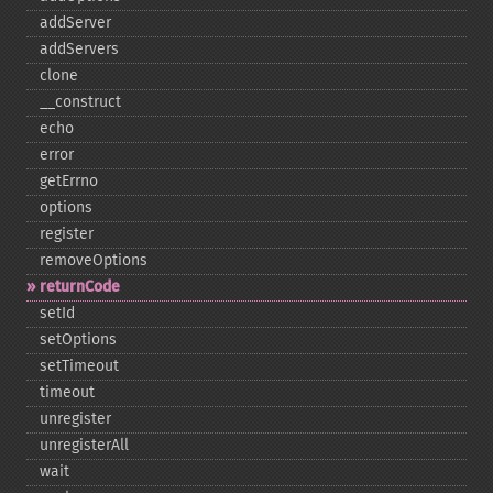
addServer
addServers
clone
_​_​construct
echo
error
getErrno
options
register
removeOptions
returnCode
setId
setOptions
setTimeout
timeout
unregister
unregisterAll
wait