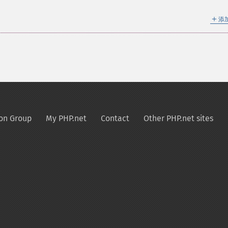
＋
添
on Group
My PHP.net
Contact
Other PHP.net sites