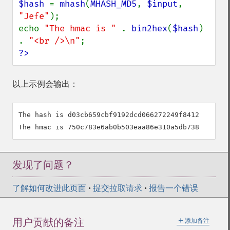
$hash 
= 
mhash
(
MHASH_MD5
, 
$input
, 
"Jefe"
);

echo 
"The hmac is " 
. 
bin2hex
(
$hash
) 
. 
"<br />\n"
?>
以上示例会输出：
The hash is d03cb659cbf9192dcd066272249f8412 

发现了问题？
了解如何改进此页面
•
提交拉取请求
•
报告一个错误
＋
用户贡献的备注
添加备注