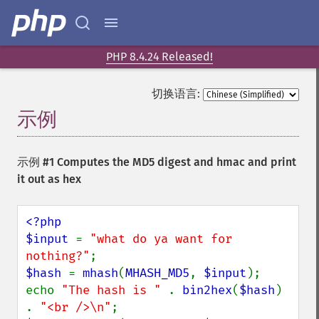
PHP 8.4.24 Released!
切换语言:
示例
¶
示例 #1 Computes the MD5 digest and hmac and print
it out as hex
<?php

$input 
= 
"what do ya want for 
nothing?"
$hash 
= 
mhash
(
MHASH_MD5
, 
$input
);

echo 
"The hash is " 
. 
bin2hex
(
$hash
) 
. 
"<br />\n"