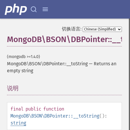
切换语言:
MongoDB\BSON\DBPointer::__toS
(mongodb >=1.4.0)
MongoDB\BSON\DBPointer::__toString
—
Returns an
empty string
说明
¶
final
public
function
MongoDB\BSON\DBPointer::__toString
():
string