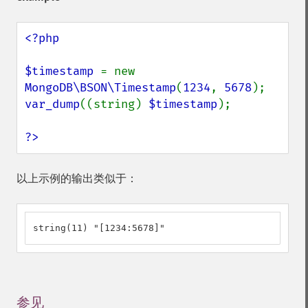
<?php

$timestamp 
= new 
MongoDB\BSON\Timestamp
(
1234
, 
5678
var_dump
((string) 
$timestamp
);

?>
以上示例的输出类似于：
string(11) "[1234:5678]"
参见
¶