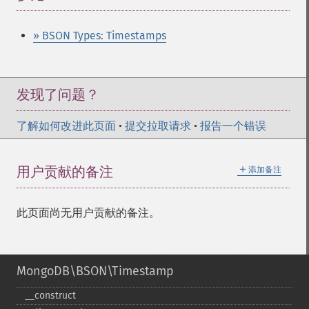
» BSON Types: Timestamps
发现了问题？
了解如何改进此页面
•
提交拉取请求
•
报告一个错误
＋
用户贡献的备注
添加备注
此页面尚无用户贡献的备注。
MongoDB\BSON\Timestamp
_​_​construct