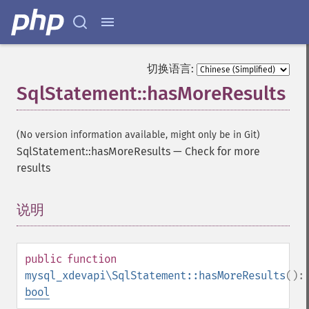
切换语言:
SqlStatement::hasMoreResults
(No version information available, might only be in Git)
SqlStatement::hasMoreResults
—
Check for more
results
说明
¶
public
function
mysql_xdevapi\SqlStatement::hasMoreResults
():
bool