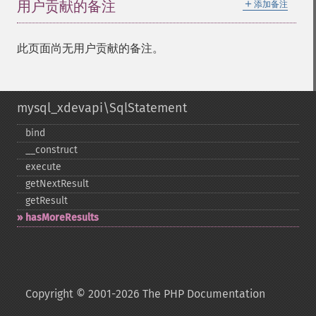
＋
用户贡献的备注
添加备注
此页面尚无用户贡献的备注。
mysql_xdevapi\SqlStatement
bind
_​_​construct
execute
getNextResult
getResult
hasMoreResults
Copyright © 2001-2026 The PHP Documentation