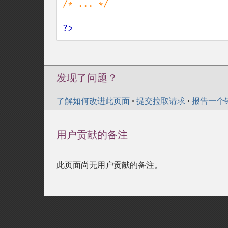
/* ... */

?>
发现了问题？
了解如何改进此页面
•
提交拉取请求
•
报告一个
用户贡献的备注
此页面尚无用户贡献的备注。