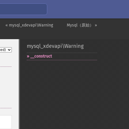
« mysql_xdevapi\Warning
Mysql（原始） »
mysql_xdevapi\Warning
_​_​construct