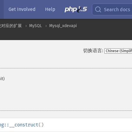
Get Involved
Help
Search docs
统对应的扩展
MySQL
Mysql_xdevapi
切换语言:
it)
ng::__construct
()