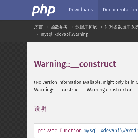
Downloads
Documentation
序言
函数参考
数据库扩展
针对各数据库系
mysql_xdevapi\Warning
Warning::__construct
(No version information available, might only be in G
Warning::__construct
—
Warning constructor
说明
¶
private
function
mysql_xdevapi\Warni