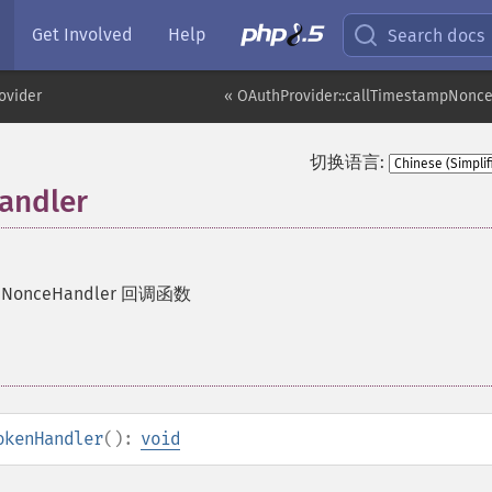
Get Involved
Help
Search docs
ovider
« OAuthProvider::callTimestampNonc
切换语言:
andler
nNonceHandler 回调函数
okenHandler
():
void