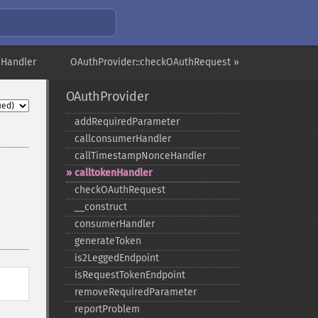
eHandler
OAuthProvider::checkOAuthRequest »
OAuthProvider
addRequiredParameter
callconsumerHandler
callTimestampNonceHandler
calltokenHandler
checkOAuthRequest
_​_​construct
consumerHandler
generateToken
is2LeggedEndpoint
isRequestTokenEndpoint
removeRequiredParameter
reportProblem