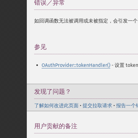
错误／异常
¶
如回调函数无法被调用或未被指定，会引发一
参见
¶
OAuthProvider::tokenHandler()
- 设置 tok
发现了问题？
了解如何改进此页面
•
提交拉取请求
•
报告一个
用户贡献的备注