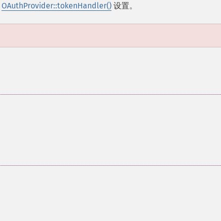
过
OAuthProvider::tokenHandler()
设置。