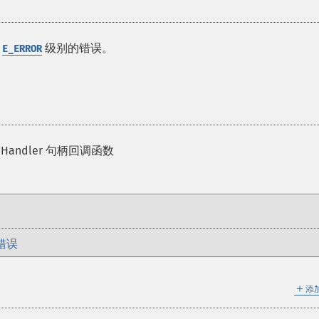
个
级别的错误。
E_ERROR
enHandler 句柄回调函数
错误
＋
添