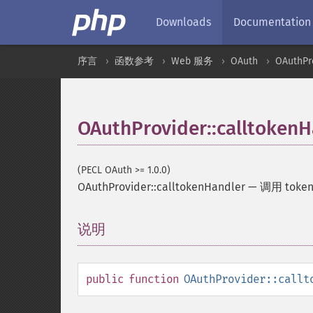
Downloads
Documentation
序言
函数参考
Web 服务
OAuth
OAuthPr
OAuthProvider::calltokenH
(PECL OAuth >= 1.0.0)
OAuthProvider::calltokenHandler
—
调用 toke
说明
¶
public
function
OAuthProvider::callt