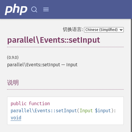
切换语言:
parallel\Events::setInput
(0.9.0)
parallel\Events::setInput
—
Input
说明
¶
public
function
parallel\Events::setInput
(
Input
$input
):
void