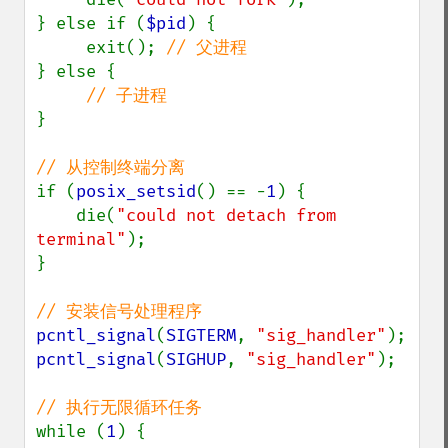
} else if (
$pid
) {

     exit(); 
} else {

}

if (
posix_setsid
() == -
1
) {

    die(
"could not detach from 
terminal"
);

}

pcntl_signal
(
SIGTERM
, 
"sig_handler"
pcntl_signal
(
SIGHUP
, 
"sig_handler"
);

while (
1
) {
