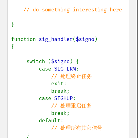
// do something interesting here

}

function 
sig_handler
(
$signo
) 

{

     switch (
$signo
) {

         case 
SIGTERM
:

// 处理终止任务

exit;

             break;

         case 
SIGHUP
:

// 处理重启任务

break;

         default:

// 处理所有其它信号

}
