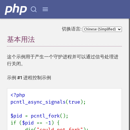
切换语言:
基本用法
¶
这个示例用于产生一个守护进程并可以通过信号处理进
行关闭。
示例 #1 进程控制示例
<?php

pcntl_async_signals
(
true
);

$pid 
= 
pcntl_fork
();

if (
$pid 
== -
1
) {

     die(
"could not fork"
); 
