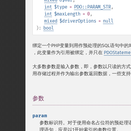
int
$type
=
PDO::PARAM_STR
,
int
$maxLength
= 0
,
mixed
$driverOptions
=
null
):
bool
绑定一个PHP变量到用作预处理的SQL语句中
，此变量作为引用被绑定，并只在
PDOStatemen
大多数参数是输入参数，即，参数以只读的方
用存储过程并作为输出参数返回数据，一些支持
参数
¶
param
参数标识符。对于使用命名占位符的预处理
理语句，应是以1开始索引的参数位置。