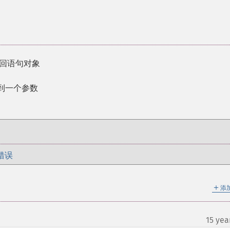
返回语句对象
定到一个参数
错误
＋
添
15 yea