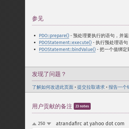
参见
¶
PDO::prepare()
- 预处理要执行的语句，并
PDOStatement::execute()
- 执行预处理语句
PDOStatement::bindValue()
- 把一个值绑
发现了问题？
了解如何改进此页面
•
提交拉取请求
•
报告一个
用户贡献的备注
23 notes
atrandafirc at yahoo dot com
250
¶
up
down