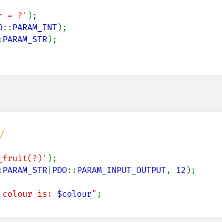
ur = ?'
O
::
PARAM_INT
:
PARAM_STR
_fruit(?)'
:
PARAM_STR
|
PDO
::
PARAM_INPUT_OUTPUT
, 
12
 colour is: 
$colour
"