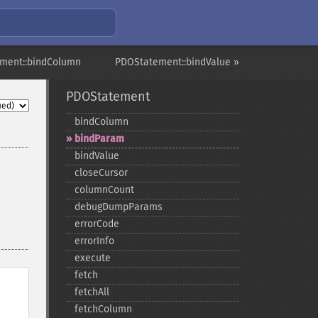
ment::bindColumn
PDOStatement::bindValue »
PDOStatement
bindColumn
bindParam
bindValue
closeCursor
columnCount
debugDumpParams
errorCode
errorInfo
execute
fetch
fetchAll
fetchColumn