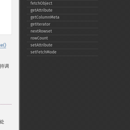
fetchObject
getAttribute
getColumnMeta
getIterator
nextRowset
rowCount
e()
setAttribute
setFetchMode
持调
处