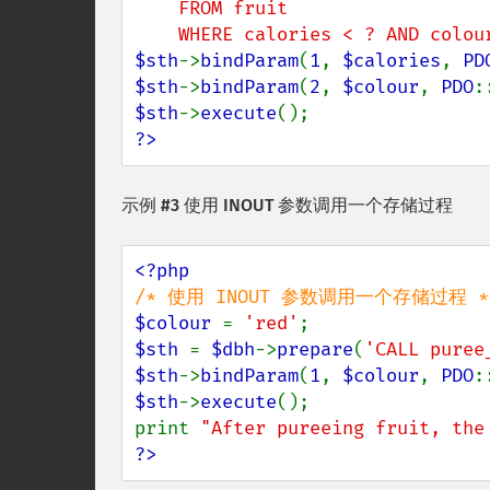
    FROM fruit

    WHERE calories < ? AND colo
$sth
->
bindParam
(
1
, 
$calories
, 
PD
$sth
->
bindParam
(
2
, 
$colour
, 
PDO
:
$sth
->
execute
?>
示例 #3 使用 INOUT 参数调用一个存储过程
$colour 
= 
'red'
$sth 
= 
$dbh
->
prepare
(
'CALL puree
$sth
->
bindParam
(
1
, 
$colour
, 
PDO
:
$sth
->
execute
();

print 
"After pureeing fruit, the
?>