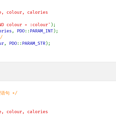
e, colour, calories

 AND colour = :colour'
ories
, 
PDO
::
PARAM_INT
ur
, 
PDO
::
PARAM_STR
e, colour, calories
