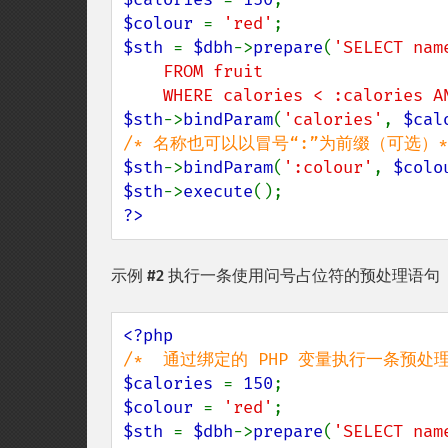
$colour 
= 
'red'
$sth 
= 
$dbh
->
prepare
(
'SELECT nam
    FROM fruit

    WHERE calories < :calories
$sth
->
bindParam
(
'calories'
, 
$cal
$sth
->
bindParam
(
':colour'
, 
$colo
$sth
->
execute
?>
示例 #2 执行一条使用问号占位符的预处理语句
$calories 
= 
150
$colour 
= 
'red'
$sth 
= 
$dbh
->
prepare
(
'SELECT nam