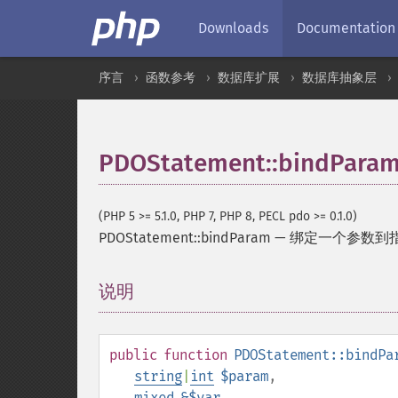
Downloads
Documentation
序言
函数参考
数据库扩展
数据库抽象层
PDOStatement::bindPara
(PHP 5 >= 5.1.0, PHP 7, PHP 8, PECL pdo >= 0.1.0)
PDOStatement::bindParam
—
绑定一个参数到
说明
¶
public
function
PDOStatement::bindPa
string
|
int
$param
,
mixed
&$var
,