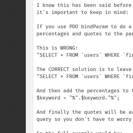
I know this has been said before
it's important to keep in mind:

If you use PDO bindParam to do a
percentages and quotes to the par
This is WRONG:

"SELECT * FROM `users` WHERE `fir
The CORRECT solution is to leave 
"SELECT * FROM `users` WHERE `fir
And then add the percentages to 
$keyword = "%".$keyword."%";

And finally the quotes will be a
query so you don't have to worry 