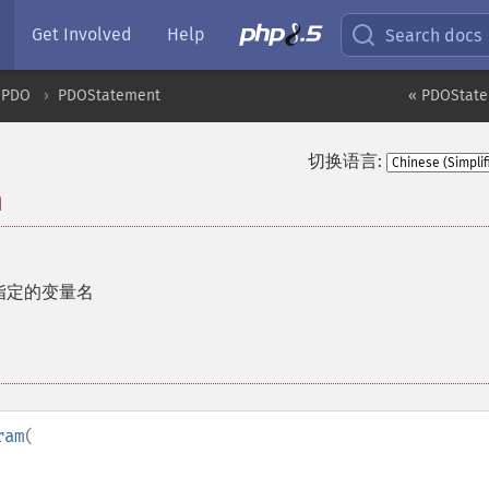
Get Involved
Help
Search docs
PDO
PDOStatement
« PDOState
切换语言:
m
指定的变量名
ram
(