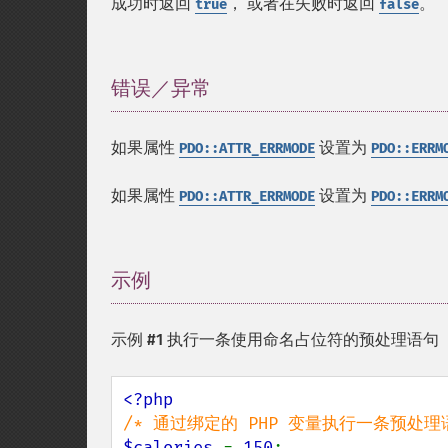
成功时返回
， 或者在失败时返回
。
true
false
错误／异常
¶
如果属性
设置为
PDO::ATTR_ERRMODE
PDO::ERRM
如果属性
设置为
PDO::ATTR_ERRMODE
PDO::ERRM
示例
¶
示例 #1 执行一条使用命名占位符的预处理语句
$calories 
= 
150