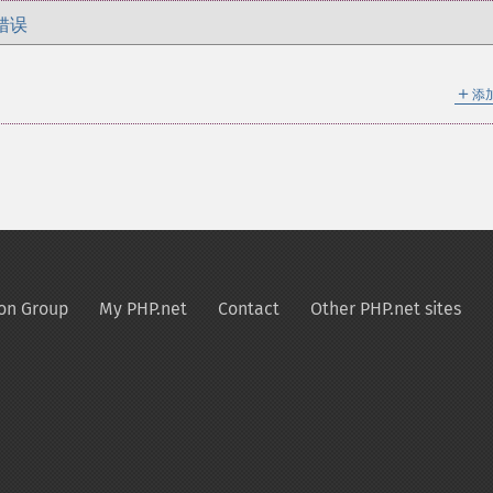
错误
＋
添
on Group
My PHP.net
Contact
Other PHP.net sites