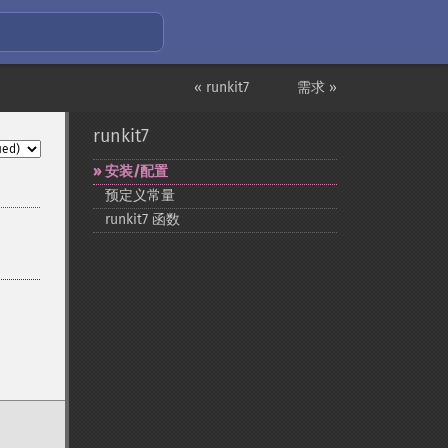
« runkit7
需求 »
runkit7
安装/配置
预定义常量
runkit7 函数