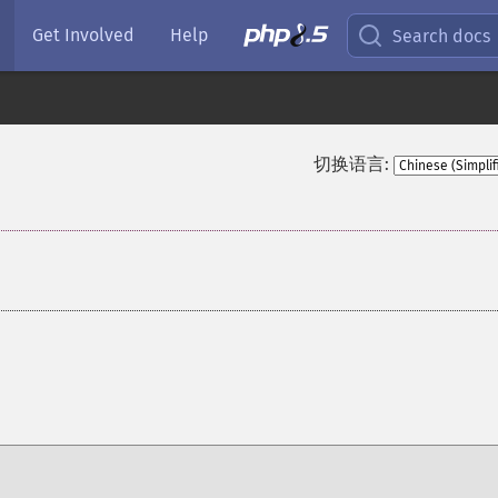
Get Involved
Help
Search docs
切换语言: