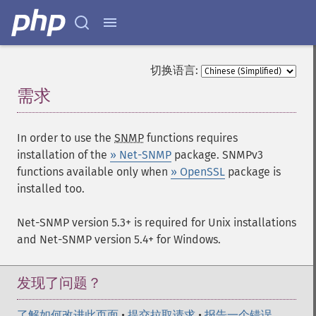
切换语言:
需求
¶
In order to use the
SNMP
functions requires
installation of the
» Net-SNMP
package. SNMPv3
functions available only when
» OpenSSL
package is
installed too.
Net-SNMP version 5.3+ is required for Unix installations
and Net-SNMP version 5.4+ for Windows.
发现了问题？
了解如何改进此页面
•
提交拉取请求
•
报告一个错误